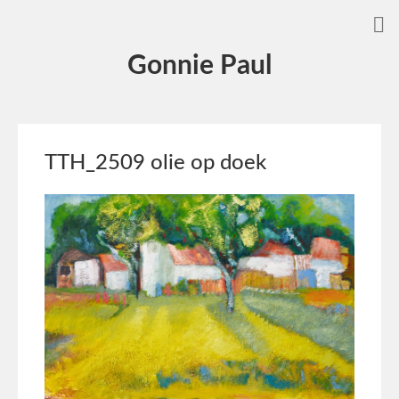
Gonnie Paul
TTH_2509 olie op doek