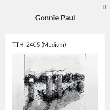
Gonnie Paul
TTH_2405 (Medium)